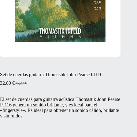
Set de cuerdas guitarra Thomastik John Pearse PJ116
32,80
€
35,27
€
El
El
precio
precio
original
actual
El set de cuerdas para guitarra acústica Thomastik John Pearse
era:
es:
PJ116 genera un sonido brillante, y es ideal para el
35,27 €.
32,80 €.
«fingerstyle». Es ideal para obtener un sonido cálido, brillante
y sin ruidos.