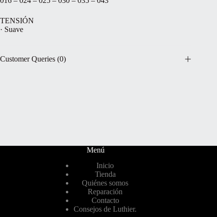
016 – 024 – 025 – 030 – 035 – 043
TENSIÓN
· Suave
Customer Queries (0)
Menú
Inicio
Tienda
Quiénes somos
Reparación
Contacto
Consejos de Luthier.