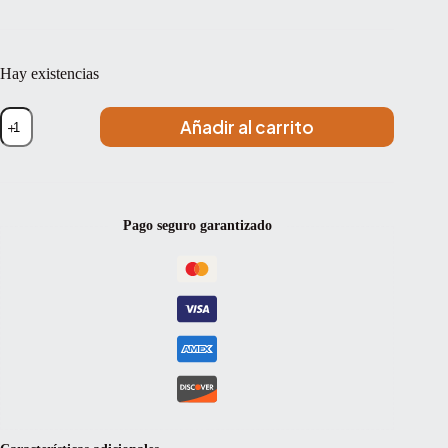
Hay existencias
Set
Añadir al carrito
de
cuerdas
Corelli
Solea
600MB
Bola
Pago seguro garantizado
4/4
Medium
4/4
cantidad