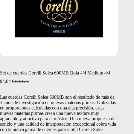
Set de cuerdas Corelli Solea 600MB Bola 4/4 Medium 4/4
94,04
€
101,12
€
El
El
precio
precio
original
actual
Las cuerdas Corelli Solea 600MB son el resultado de más de
era:
es:
3 años de investigación en nuevas materias primas. Utilizadas
101,12 €.
94,04 €.
en proporciones calculadas con una alta precisión, estas
nuevas materias primas crean una nueva textura muy
agradable y atractiva para el músico. Una nueva propuesta de
sonido y una calidad de interpretación excepcional cobra vida
con la nueva gama de cuerdas para violín Corelli Solea.