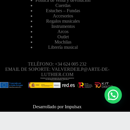
Política de venta y devolución
Cuerdas
Estuches – Fundas
Accesorios
Regalos musicales
Instrumentos
Arcos
Outlet
Mochilas
Librería musical
TELÉFONO: +34 624 005 232
EMAIL DE SOPORTE: VALVERDEILP@ARTE-DE-
LUTHIER.COM
Desarrollado por
Impulsax
TELÉFONO: +34 624 005 232