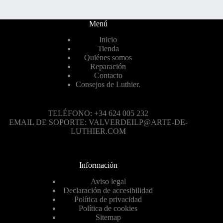
Menú
Inicio
Tienda
Quiénes somos
Reparación
Contacto
Consejos de Luthier.
TELÉFONO: +34 624 005 232
EMAIL DE SOPORTE: VALVERDEILP@ARTE-DE-
LUTHIER.COM
Información
Aviso legal
Declaración de accesibilidad
Política de privacidad
Política de cookies
Sitemap