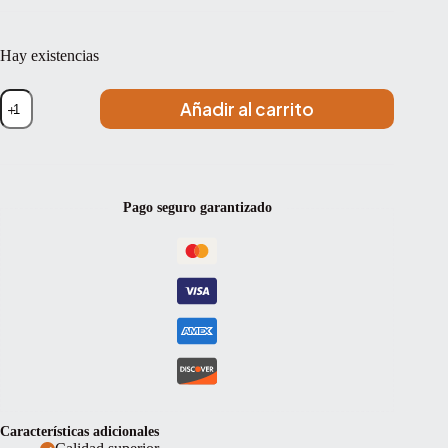
Hay existencias
Set
Añadir al carrito
de
cuerdas
contrabajo
Pirastro
Flexocor
Deluxe
Pago seguro garantizado
Soloist
340000
Medium
3/4
cantidad
Características adicionales