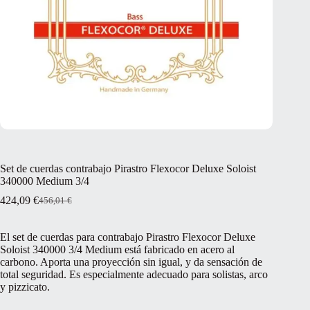
Set de cuerdas contrabajo Pirastro Flexocor Deluxe Soloist
340000 Medium 3/4
424,09
€
456,01
€
El
El
precio
precio
original
actual
El set de cuerdas para contrabajo Pirastro Flexocor Deluxe
era:
es:
Soloist 340000 3/4 Medium está fabricado en acero al
456,01 €.
424,09 €.
carbono. Aporta una proyección sin igual, y da sensación de
total seguridad. Es especialmente adecuado para solistas, arco
y pizzicato.