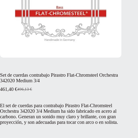
Set de cuerdas contrabajo Pirastro Flat-Chromsteel Orchestra
342020 Medium 3/4
461,40
€
496,13
€
El
El
precio
precio
original
actual
El set de cuerdas para contrabajo Pirastro Flat-Chromsteel
era:
es:
Orchestra 342020 3/4 Medium ha sido fabricado en acero al
496,13 €.
461,40 €.
carbono. Generan un sonido muy claro y brillante, con gran
proyección, y son adecuadas para tocar con arco o en solista.