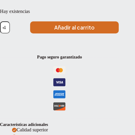
Hay existencias
Set
Añadir al carrito
de
cuerdas
contrabajo
For-
Tune
Charm
Pago seguro garantizado
Kids
Orchestra
tungsteno
Medium
1/2
cantidad
Características adicionales
Calidad superior