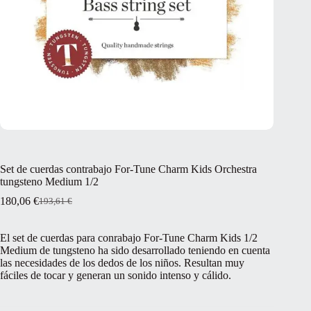
Set de cuerdas contrabajo For-Tune Charm Kids Orchestra
tungsteno Medium 1/2
180,06
€
193,61
€
El
El
precio
precio
original
actual
El set de cuerdas para conrabajo For-Tune Charm Kids 1/2
era:
es:
Medium de tungsteno ha sido desarrollado teniendo en cuenta
193,61 €.
180,06 €.
las necesidades de los dedos de los niños. Resultan muy
fáciles de tocar y generan un sonido intenso y cálido.