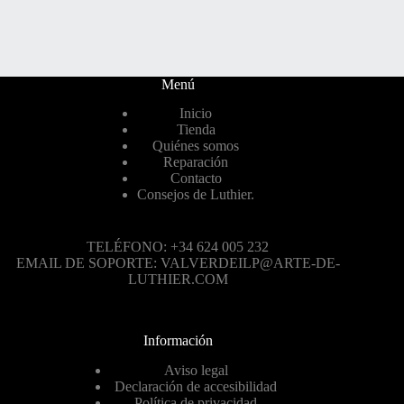
Menú
Inicio
Tienda
Quiénes somos
Reparación
Contacto
Consejos de Luthier.
TELÉFONO: +34 624 005 232
EMAIL DE SOPORTE: VALVERDEILP@ARTE-DE-
LUTHIER.COM
Información
Aviso legal
Declaración de accesibilidad
Política de privacidad