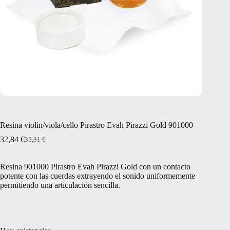
Resina violín/viola/cello Pirastro Evah Pirazzi Gold 901000
32,84
€
35,31
€
El
El
precio
precio
original
actual
Resina 901000 Pirastro Evah Pirazzi Gold con un contacto
era:
es:
potente con las cuerdas extrayendo el sonido uniformemente
35,31 €.
32,84 €.
permitiendo una articulación sencilla.