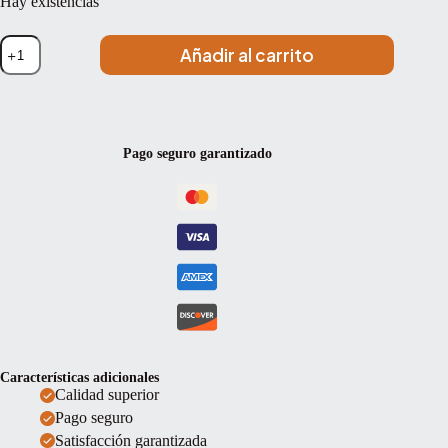
Hay existencias
Resina
Añadir al carrito
violín/viola/cello
Pirastro
Evah
Pirazzi
Gold
901000
Pago seguro garantizado
cantidad
Características adicionales
Calidad superior
Pago seguro
Satisfacción garantizada