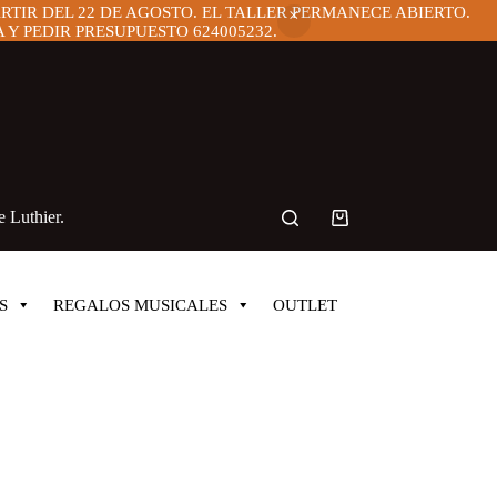
ARTIR DEL 22 DE AGOSTO. EL TALLER PERMANECE ABIERTO.
Y PEDIR PRESUPUESTO 624005232.
 Luthier.
Carro
de
compra
S
REGALOS MUSICALES
OUTLET