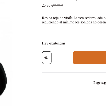
25,86
€
27,81
€
El
El
precio
precio
original
actual
Resina roja de violín Larsen sedarrollada p
era:
es:
reduciendo al mínimo los sonidos no desea
27,81 €.
25,86 €.
Hay existencias
Resina
violín
Larsen
roja
cantidad
Pago seg