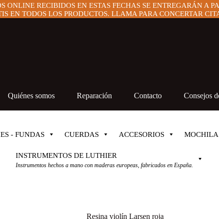
OS ONLINE RECIBIDOS EN ESTAS FECHAS SE ENTREGARÁN A P
IS EN TODOS LOS PRODUCTOS. LLAMA PARA CONCERTAR CITA 
Quiénes somos
Reparación
Contacto
Consejos de
ES - FUNDAS
CUERDAS
ACCESORIOS
MOCHILA
INSTRUMENTOS DE LUTHIER
Instrumentos hechos a mano con maderas europeas, fabricados en España.
Resina violín Larsen roja