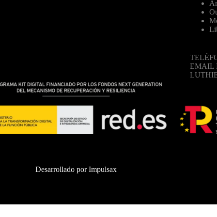
Ar
Ou
Mo
Li
TELÉFO
EMAIL
LUTHI
Desarrollado por
Impulsax