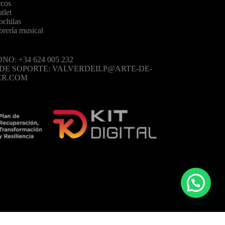
cos
tlet
chilas
brería musical
NO: +34 624 005 232
 DE SOPORTE: VALVERDEILP@ARTE-DE-
ER.COM