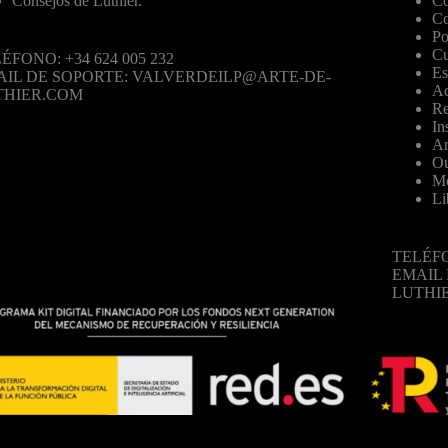
Consejos de Luthier.
Co
Co
Po
Cu
ÉFONO: +34 624 005 232
Es
AIL DE SOPORTE: VALVERDEILP@ARTE-DE-
Ac
THIER.COM
Re
In
Ar
Ou
Mo
Li
TELÉFO
EMAIL
LUTHI