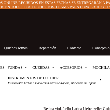
OS ONLINE RECIBIDOS EN ESTAS FECHAS SE ENTREGARÁN A P
IS EN TODOS LOS PRODUCTOS. LLAMA PARA CONCERTAR CITA 
Quiénes somos
Reparación
Contacto
Consejos de
ES - FUNDAS
CUERDAS
ACCESORIOS
MOCHILA
INSTRUMENTOS DE LUTHIER
Instrumentos hechos a mano con maderas europeas, fabricados en España.
Resina viola/cello Larica Liebenzeller Gold