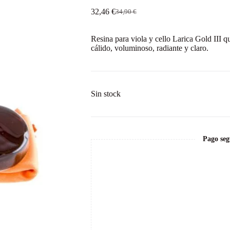
32,46
€
34,90
€
El
El
precio
precio
original
actual
Resina para viola y cello Larica Gold III 
era:
es:
cálido, voluminoso, radiante y claro.
34,90 €.
32,46 €.
Sin stock
Pago seg