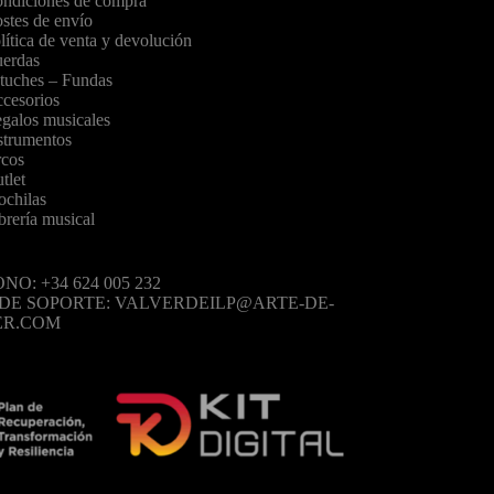
ndiciones de compra
stes de envío
lítica de venta y devolución
erdas
tuches – Fundas
cesorios
galos musicales
strumentos
cos
tlet
chilas
brería musical
NO: +34 624 005 232
 DE SOPORTE: VALVERDEILP@ARTE-DE-
ER.COM