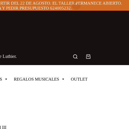
ARTIR DEL 22 DE AGOSTO. EL TALLER PERMANECE ABIERTO.
Y PEDIR PRESUPUESTO 624005232.
 Luthier.
Carro
de
compra
S
REGALOS MUSICALES
OUTLET
 III