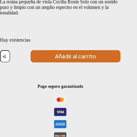
La resina pequeña de viola Cecilia Rosin Solo con un sonido
era:
es:
puro y limpio con un amplio espectro en el volumen y la
36,50 €.
33,95 €.
tonalidad.
Hay existencias
Resina
Añadir al carrito
viola
Cecilia
Rosin
Solo
pequeña
cantidad
Pago seguro garantizado