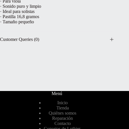
· Para viola
· Sonido puro y limpio
· Ideal para solistas
· Pastilla 16,8 gramos
· Tamaño pequeño
Customer Queries (0)
Menú
Inicio
Tienda
Quiénes somos
Reparación
Contacto
Consejos de Luthier.