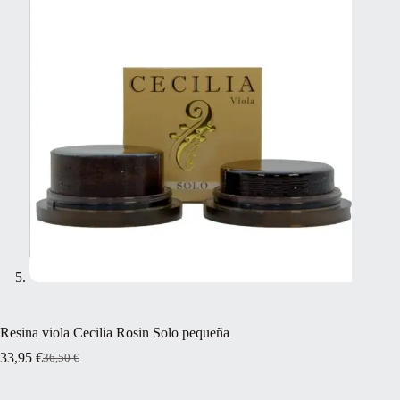
Resina viola Cecilia Rosin Solo pequeña
33,95
€
36,50
€
El
El
precio
precio
original
actual