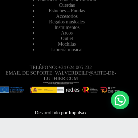
Cuerdas
Estuches – Fundas
Accesorios
Regalos musicales
Instrumentos
Arcos
Outlet
Mochilas
Librería musical
TELÉFONO: +34 624 005 232
EMAIL DE SOPORTE: VALVERDEILP@ARTE-DE-
LUTHIER.COM
Desarrollado por
Impulsax
TELÉFONO: +34 624 005 232