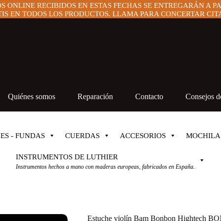
OS ONLINE RECIBIDOS EN ESTAS FECHAS SE ENTREGARÁN A P
IS EN TODOS LOS PRODUCTOS. LLAMA PARA CONCERTAR CITA 
Quiénes somos
Reparación
Contacto
Consejos de
ES - FUNDAS
CUERDAS
ACCESORIOS
MOCHILA
INSTRUMENTOS DE LUTHIER
Instrumentos hechos a mano con maderas europeas, fabricados en España.
Estuche violín Bam Bonbon Hightech B