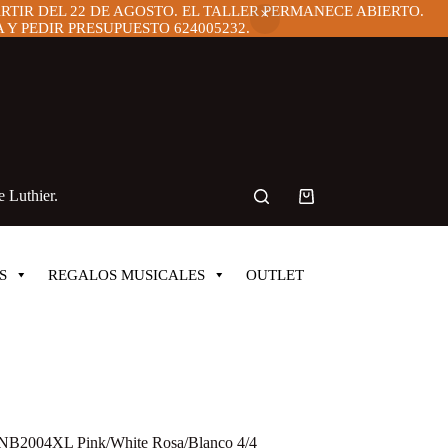
ARTIR DEL 22 DE AGOSTO. EL TALLER PERMANECE ABIERTO.
Y PEDIR PRESUPUESTO 624005232.
 Luthier.
Carro
de
compra
S
REGALOS MUSICALES
OUTLET
ONB2004XL Pink/White Rosa/Blanco 4/4