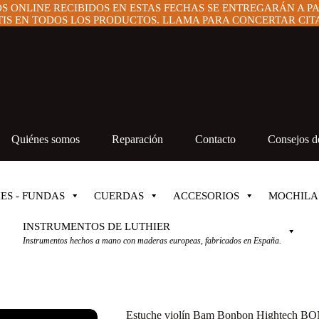
OS ONLINE RECIBIDOS EN ESTAS FECHAS SE ENTREGARÁN A P
IS EN TODOS LOS PRODUCTOS. LLAMA PARA CONCERTAR CITA 
Quiénes somos
Reparación
Contacto
Consejos de
ES - FUNDAS
CUERDAS
ACCESORIOS
MOCHILA
INSTRUMENTOS DE LUTHIER
Instrumentos hechos a mano con maderas europeas, fabricados en España.
Estuche violín Bam Bonbon Hightech B