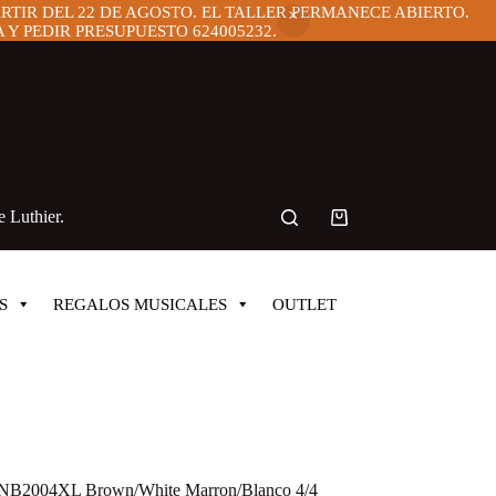
ARTIR DEL 22 DE AGOSTO. EL TALLER PERMANECE ABIERTO.
Y PEDIR PRESUPUESTO 624005232.
 Luthier.
Carro
de
compra
S
REGALOS MUSICALES
OUTLET
ONB2004XL Brown/White Marron/Blanco 4/4