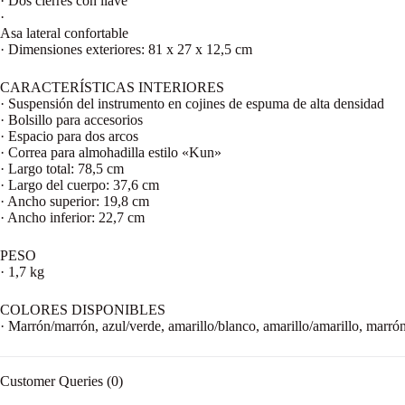
· Dos cierres con llave
·
Asa lateral confortable
· Dimensiones exteriores: 81 x 27 x 12,5 cm
CARACTERÍSTICAS INTERIORES
· Suspensión del instrumento en cojines de espuma de alta densidad
· Bolsillo para accesorios
· Espacio para dos arcos
· Correa para almohadilla estilo «Kun»
· Largo total: 78,5 cm
· Largo del cuerpo: 37,6 cm
· Ancho superior: 19,8 cm
· Ancho inferior: 22,7 cm
PESO
· 1,7 kg
COLORES DISPONIBLES
· Marrón/marrón, azul/verde, amarillo/blanco, amarillo/amarillo, marró
Customer Queries (0)