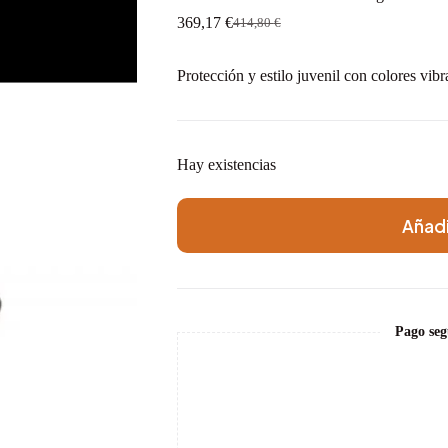
369,17
€
414,80
€
El
El
precio
precio
original
actual
Protección y estilo juvenil con colores vib
era:
es:
414,80 €.
369,17 €.
Hay existencias
Añadi
Pago seg