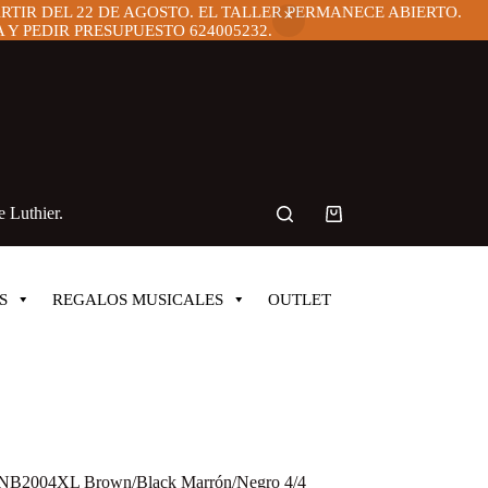
ARTIR DEL 22 DE AGOSTO. EL TALLER PERMANECE ABIERTO.
Y PEDIR PRESUPUESTO 624005232.
 Luthier.
Carro
de
compra
S
REGALOS MUSICALES
OUTLET
ONB2004XL Brown/Black Marrón/Negro 4/4