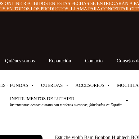
OS ONLINE RECIBIDOS EN ESTAS FECHAS SE ENTREGARÁN A P
IS EN TODOS LOS PRODUCTOS. LLAMA PARA CONCERTAR CITA 
Quiénes somos
Reparación
Contacto
Consejos de
ES - FUNDAS
CUERDAS
ACCESORIOS
MOCHILA
INSTRUMENTOS DE LUTHIER
Instrumentos hechos a mano con maderas europeas, fabricados en España.
Estuche violín Bam Bonbon Hightech B