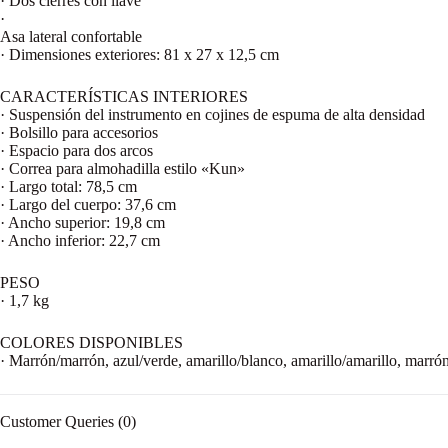
· Dos cierres con llave
·
Asa lateral confortable
· Dimensiones exteriores: 81 x 27 x 12,5 cm
CARACTERÍSTICAS INTERIORES
· Suspensión del instrumento en cojines de espuma de alta densidad
· Bolsillo para accesorios
· Espacio para dos arcos
· Correa para almohadilla estilo «Kun»
· Largo total: 78,5 cm
· Largo del cuerpo: 37,6 cm
· Ancho superior: 19,8 cm
· Ancho inferior: 22,7 cm
PESO
· 1,7 kg
COLORES DISPONIBLES
· Marrón/marrón, azul/verde, amarillo/blanco, amarillo/amarillo, marró
Customer Queries (0)