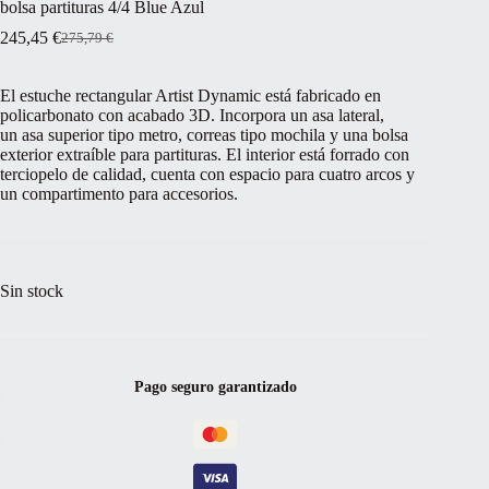
bolsa partituras 4/4 Blue Azul
245,45
€
275,79
€
El
El
precio
precio
original
actual
El estuche rectangular Artist Dynamic está fabricado en
era:
es:
policarbonato con acabado 3D. Incorpora un asa lateral,
275,79 €.
245,45 €.
un asa superior tipo metro, correas tipo mochila y una bolsa
exterior extraíble para partituras. El interior está forrado con
terciopelo de calidad, cuenta con espacio para cuatro arcos y
un compartimento para accesorios.
Sin stock
Pago seguro garantizado