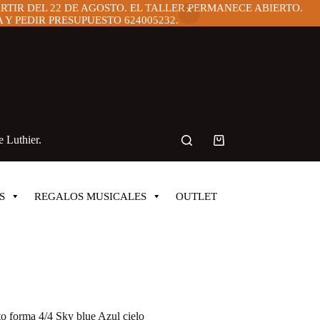
ARTIR DEL 22 DE AGOSTO. EL TALLER PERMANECE ABIERTO.
Y PEDIR PRESUPUESTO 624005232.
 Luthier.
Carro
de
compra
S
REGALOS MUSICALES
OUTLET
to forma 4/4 Sky blue Azul cielo