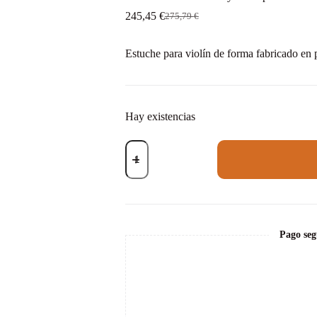
245,45
€
275,79
€
El
El
precio
precio
original
actual
Estuche para violín de forma fabricado en
era:
es:
275,79 €.
245,45 €.
Hay existencias
Estuche
violín
Artist
Dynamic
policarbonato
forma
4/4
Sky
Pago seg
blue
Azul
cielo
cantidad