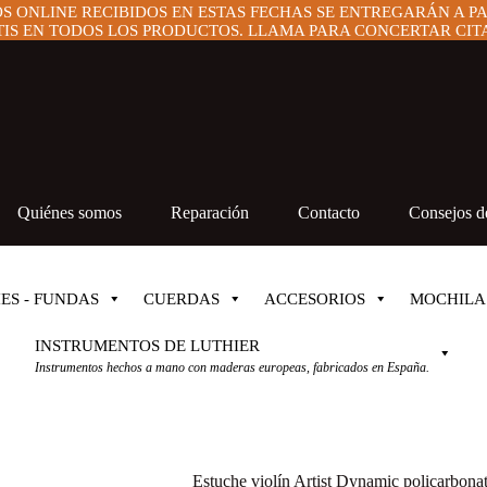
OS ONLINE RECIBIDOS EN ESTAS FECHAS SE ENTREGARÁN A P
IS EN TODOS LOS PRODUCTOS. LLAMA PARA CONCERTAR CITA 
Quiénes somos
Reparación
Contacto
Consejos de
ES - FUNDAS
CUERDAS
ACCESORIOS
MOCHILA
INSTRUMENTOS DE LUTHIER
Instrumentos hechos a mano con maderas europeas, fabricados en España.
Estuche violín Artist Dynamic policarbona