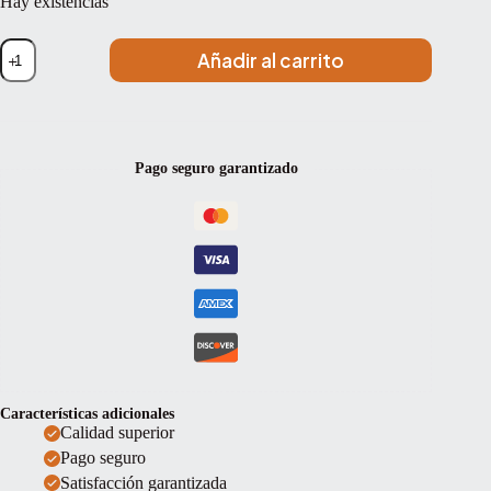
Hay existencias
Estuche
Añadir al carrito
violín
Artist
Dynamic
policarbonato
forma
4/4
Pago seguro garantizado
Brushed
aluminum
Aluminio
cepillado
cantidad
Características adicionales
Calidad superior
Pago seguro
Satisfacción garantizada