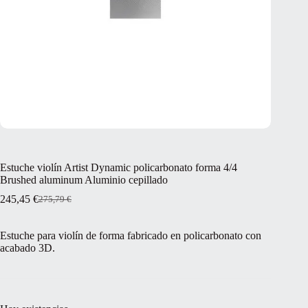
Estuche violín Artist Dynamic policarbonato forma 4/4
Brushed aluminum Aluminio cepillado
245,45
€
275,79
€
El
El
precio
precio
original
actual
Estuche para violín de forma fabricado en policarbonato con
era:
es:
acabado 3D.
275,79 €.
245,45 €.