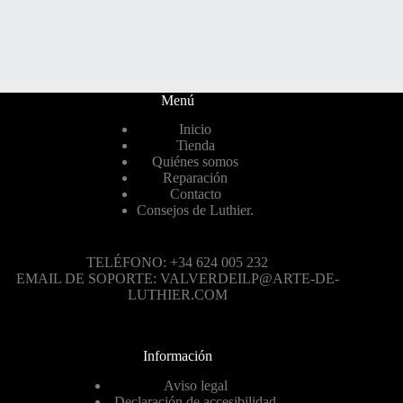
Menú
Inicio
Tienda
Quiénes somos
Reparación
Contacto
Consejos de Luthier.
TELÉFONO: +34 624 005 232
EMAIL DE SOPORTE: VALVERDEILP@ARTE-DE-
LUTHIER.COM
Información
Aviso legal
Declaración de accesibilidad