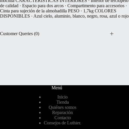
mochila CARACTERÍSTICAS INTERIORES · Interior de terciopelo
de calidad · Espacio para dos arcos · Compartimento para accesorios ·
Cinta para sujeción de la almohadilla PESO · 1,7kg COLORES
DISPONIBLES · Azul cielo, aluminio, blanco, negro, rosa, azul o rojo
Customer Queries (0)
Menú
Inicio
Tienda
Quiénes somos
Reparación
Contacto
Consejos de Luthier.