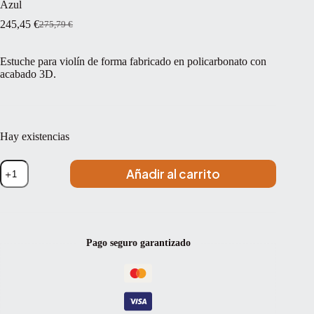
Azul
245,45
€
275,79
€
El
El
precio
precio
original
actual
Estuche para violín de forma fabricado en policarbonato con
era:
es:
acabado 3D.
275,79 €.
245,45 €.
Hay existencias
Estuche
Añadir al carrito
violín
Artist
Dynamic
policarbonato
forma
4/4
Pago seguro garantizado
Blue
Azul
cantidad