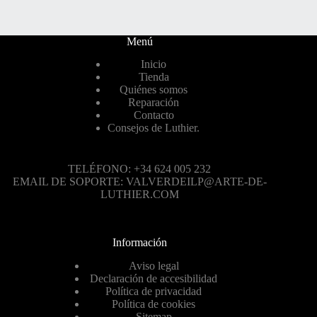
Menú
Inicio
Tienda
Quiénes somos
Reparación
Contacto
Consejos de Luthier.
TELÉFONO: +34 624 005 232
EMAIL DE SOPORTE: VALVERDEILP@ARTE-DE-
LUTHIER.COM
Información
Aviso legal
Declaración de accesibilidad
Política de privacidad
Política de cookies
Sitemap