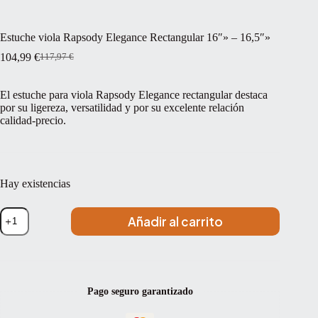
Estuche viola Rapsody Elegance Rectangular 16″» – 16,5″»
104,99
€
117,97
€
El
El
precio
precio
original
actual
El estuche para viola Rapsody Elegance rectangular destaca
era:
es:
por su ligereza, versatilidad y por su excelente relación
117,97 €.
104,99 €.
calidad-precio.
Hay existencias
Estuche
Añadir al carrito
viola
Rapsody
Elegance
Rectangular
16""
-
Pago seguro garantizado
16,5""
cantidad