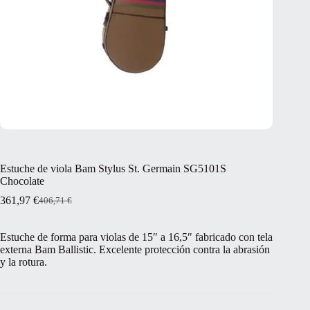
Estuche de viola Bam Stylus St. Germain SG5101S
Chocolate
361,97
€
406,71
€
El
El
precio
precio
original
actual
Estuche de forma para violas de 15″ a 16,5″ fabricado con tela
era:
es:
externa Bam Ballistic. Excelente protección contra la abrasión
406,71 €.
361,97 €.
y la rotura.