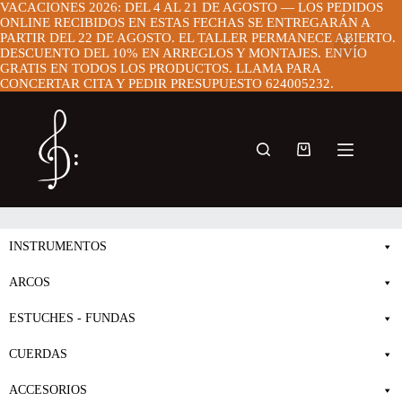
VACACIONES 2026: DEL 4 AL 21 DE AGOSTO — LOS PEDIDOS
ONLINE RECIBIDOS EN ESTAS FECHAS SE ENTREGARÁN A
PARTIR DEL 22 DE AGOSTO. EL TALLER PERMANECE ABIERTO.
DESCUENTO DEL 10% EN ARREGLOS Y MONTAJES. ENVÍO
GRATIS EN TODOS LOS PRODUCTOS. LLAMA PARA
CONCERTAR CITA Y PEDIR PRESUPUESTO 624005232.
Saltar
al
contenido
Carro
de
compra
INSTRUMENTOS
ARCOS
ESTUCHES - FUNDAS
CUERDAS
ACCESORIOS