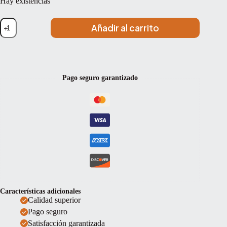
Hay existencias
Estuche
Añadir al carrito
cello
Bam
Bonbon
Hightech
BONB1003XL
White
Pago seguro garantizado
Blanco
cantidad
Características adicionales
Calidad superior
Pago seguro
Satisfacción garantizada