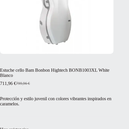
Estuche cello Bam Bonbon Hightech BONB1003XL White
Blanco
711,96
€
799,96
€
El
El
precio
precio
original
actual
Protección y estilo juvenil con colores vibrantes inspirados en
era:
es:
caramelos.
799,96 €.
711,96 €.