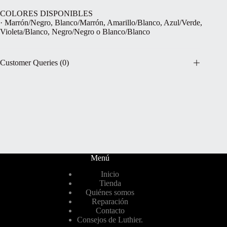
COLORES DISPONIBLES
· Marrón/Negro, Blanco/Marrón, Amarillo/Blanco, Azul/Verde,
Violeta/Blanco, Negro/Negro o Blanco/Blanco
Customer Queries (0)
Menú
Inicio
Tienda
Quiénes somos
Reparación
Contacto
Consejos de Luthier.