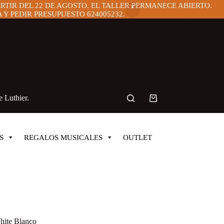
ARTIR DEL 22 DE AGOSTO. EL TALLER PERMANECE ABIERTO.
Y PEDIR PRESUPUESTO 624005232.
 Luthier.
Carro
de
compra
S
REGALOS MUSICALES
OUTLET
hite Blanco