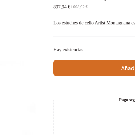
897,94
€
1.008,92
€
El
El
precio
precio
original
actual
Los estuches de cello Artist Montagnana e
era:
es:
1.008,92 €.
897,94 €.
Hay existencias
Añadi
Pago seg