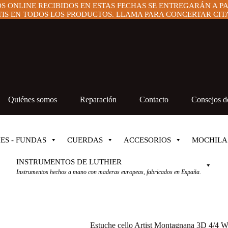
OS ONLINE RECIBIDOS EN ESTAS FECHAS SE ENTREGARÁN A P
IS EN TODOS LOS PRODUCTOS. LLAMA PARA CONCERTAR CITA 
Quiénes somos
Reparación
Contacto
Consejos de
ES - FUNDAS
CUERDAS
ACCESORIOS
MOCHILA
INSTRUMENTOS DE LUTHIER
Instrumentos hechos a mano con maderas europeas, fabricados en España.
Estuche cello Artist Montagnana 3D 4/4 W