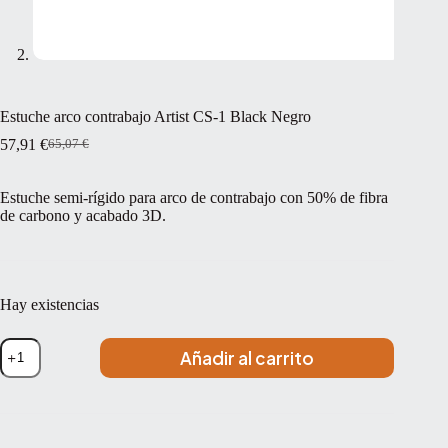
Estuche arco contrabajo Artist CS-1 Black Negro
57,91
€
65,07
€
El
El
precio
precio
original
actual
Estuche semi-rígido para arco de contrabajo con 50% de fibra
era:
es:
de carbono y acabado 3D.
65,07 €.
57,91 €.
Hay existencias
Estuche
Añadir al carrito
arco
contrabajo
Artist
CS-
1
Black