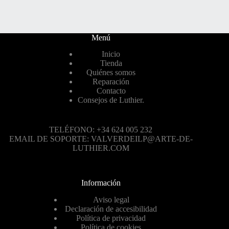
Menú
Inicio
Tienda
Quiénes somos
Reparación
Contacto
Consejos de Luthier.
TELÉFONO: +34 624 005 232
EMAIL DE SOPORTE: VALVERDEILP@ARTE-DE-
LUTHIER.COM
Información
Aviso legal
Declaración de accesibilidad
Política de privacidad
Política de cookies