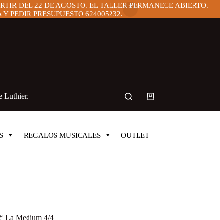
ARTIR DEL 22 DE AGOSTO. EL TALLER PERMANECE ABIERTO.
Y PEDIR PRESUPUESTO 624005232.
 Luthier.
Carro
de
compra
S
REGALOS MUSICALES
OUTLET
 2ª La Medium 4/4