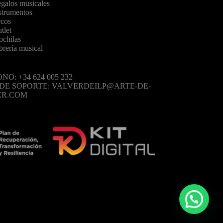
galos musicales
strumentos
cos
tlet
chilas
brería musical
NO: +34 624 005 232
 DE SOPORTE: VALVERDEILP@ARTE-DE-
ER.COM