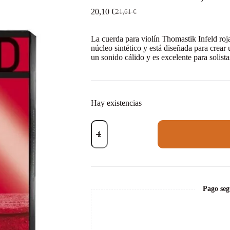
20,10
€
21,61
€
El
El
precio
precio
original
actual
La cuerda para violín Thomastik Infeld ro
era:
es:
núcleo sintético y está diseñada para crea
21,61 €.
20,10 €.
un sonido cálido y es excelente para solista
Hay existencias
Cuerda
violín
Thomastik
Infeld
roja
IR02
2ª
La
Pago seg
Medium
4/4
cantidad