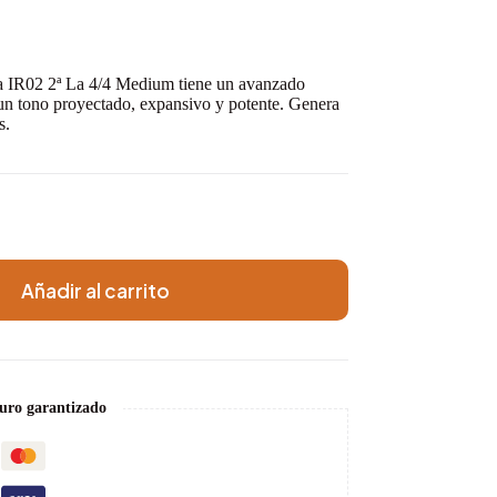
ja IR02 2ª La 4/4 Medium tiene un avanzado
r un tono proyectado, expansivo y potente. Genera
s.
Añadir al carrito
uro garantizado