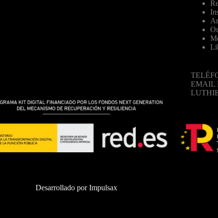
Re
In
Ar
Ou
Mo
Li
TELÉFO
EMAIL
LUTHI
Desarrollado por
Impulsax