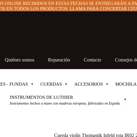
OS ONLINE RECIBIDOS EN ESTAS FECHAS SE ENTREGARÁN A P
IS EN TODOS LOS PRODUCTOS. LLAMA PARA CONCERTAR CITA 
Quiénes somos
Reparación
Contacto
Consejos de
ES - FUNDAS
CUERDAS
ACCESORIOS
MOCHILA
INSTRUMENTOS DE LUTHIER
Instrumentos hechos a mano con maderas europeas, fabricados en España.
Cuerda violín Thomastik Infeld roja IR02