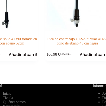
sa solid 41390 forrada en
Pica de contrabajo ULSA tubular 4146
 con ébano 52cm
cono de ébano 45 cm negra
Añadir al carrito
Añadir al carr
106,98
€
€
115,03
€
El
El
precio
precio
original
actual
era:
es:
€.
€.
115,03 €.
106,98 €.
ú
Informac
Inicio
Av
Tienda
De
Quiénes somos
Po