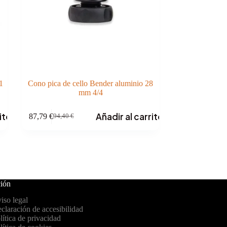
1
Cono pica de cello Bender aluminio 28
mm 4/4
ito
Añadir al carrito
87,79
€
94,40
€
El
El
precio
precio
original
actual
era:
es:
94,40 €.
87,79 €.
ión
iso legal
claración de accesibilidad
lítica de privacidad