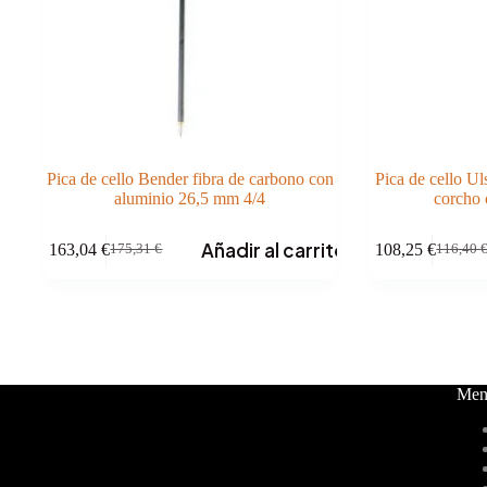
Pica de cello Bender fibra de carbono con
Pica de cello Ul
aluminio 26,5 mm 4/4
corcho
Añadir al carrito
163,04
€
108,25
€
175,31
€
116,40
El
El
El
El
precio
precio
precio
precio
original
actual
original
actual
era:
es:
era:
es:
175,31 €.
163,04 €.
116,40 
108,25 
Men