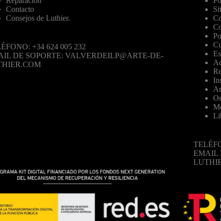
Reparación
Po
Contacto
Si
Consejos de Luthier.
Co
Co
Po
Cu
ÉFONO: +34 624 005 232
Es
AIL DE SOPORTE: VALVERDEILP@ARTE-DE-
Ac
THIER.COM
Re
In
Ar
Ou
Mo
Li
TELÉFO
EMAIL
LUTHI