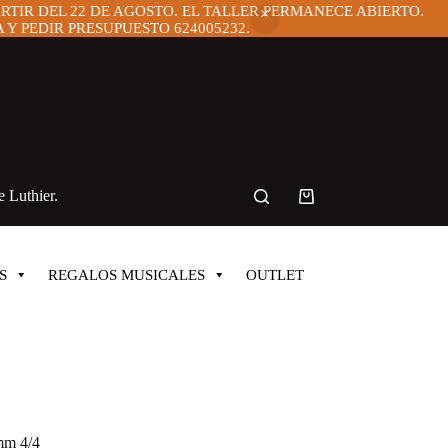
ARTIR DEL 22 DE AGOSTO. EL TALLER PERMANECE ABIERTO.
Y PEDIR PRESUPUESTO 624005232.
 Luthier.
Carro
de
compra
S
REGALOS MUSICALES
OUTLET
mm 4/4