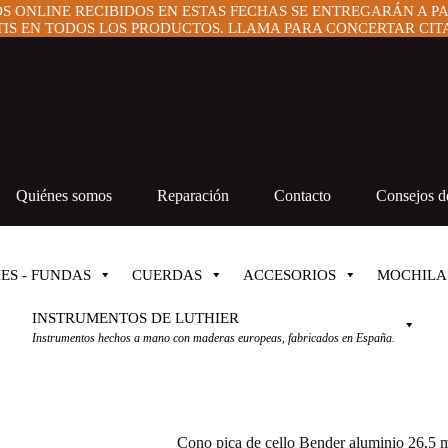
OS ONLINE RECIBIDOS EN ESTAS FECHAS SE ENTREGARÁN A P
IS EN TODOS LOS PRODUCTOS. LLAMA PARA CONCERTAR CITA 
Quiénes somos
Reparación
Contacto
Consejos de
ES - FUNDAS
CUERDAS
ACCESORIOS
MOCHILA
INSTRUMENTOS DE LUTHIER
Instrumentos hechos a mano con maderas europeas, fabricados en España.
Cono pica de cello Bender aluminio 26,5 