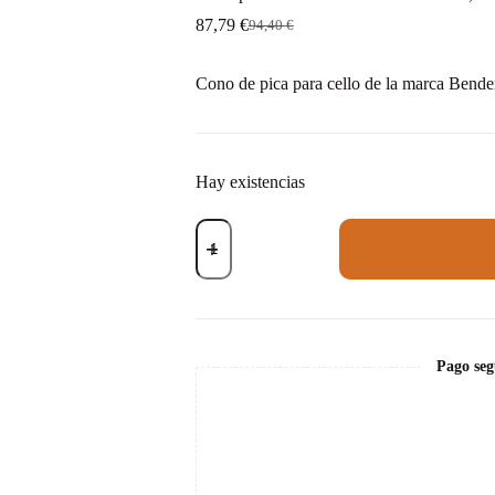
87,79
€
94,40
€
El
El
precio
precio
original
actual
Cono de pica para cello de la marca Bende
era:
es:
94,40 €.
87,79 €.
Hay existencias
Cono
pica
de
cello
Bender
aluminio
26,5
mm
Pago seg
4/4
cantidad