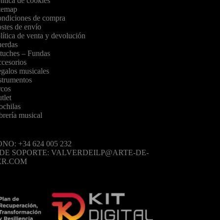
lítica de cookies
temap
ndiciones de compra
stes de envío
lítica de venta y devolución
erdas
tuches – Fundas
cesorios
galos musicales
strumentos
cos
tlet
chilas
brería musical
NO: +34 624 005 232
 DE SOPORTE: VALVERDEILP@ARTE-DE-
ER.COM