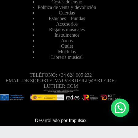
Costes de envío
Política de venta y devolución
Cuerdas
Estuches – Fundas
Accesorios
Regalos musicales
Instrumentos
Arcos
Outlet
Mochilas
Librería musical
TELÉFONO: +34 624 005 232
EMAIL DE SOPORTE: VALVERDEILP@ARTE-DE-
LUTHIER.COM
Desarrollado por
Impulsax