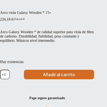
Arco viola Galaxy Wooden * 15»
226,18
€
254,14
€
El
El
precio
precio
original
actual
Arco Galaxy Wooden * de calidad superior para viola de fibra
era:
es:
de carbono. Durabilidad, fiabilidad, peso constante y
254,14 €.
226,18 €.
equilibrio. Músicos nivel intermedio.
Hay existencias
Arco
Añadir al carrito
viola
Galaxy
Wooden
*
15''
cantidad
Pago seguro garantizado