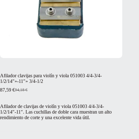
Afilador clavijas para violín y viola 051003 4/4-3/4-
1/2/14″»-11″» 3/4-1/2
87,59
€
94,18
€
El
El
precio
precio
original
actual
Afilador de clavijas de violín y viola 051003 4/4-3/4-
era:
es:
1/2/14″-11″. Las cuchillas de doble cara muestran un alto
94,18 €.
87,59 €.
rendimiento de corte y una excelente vida útil.