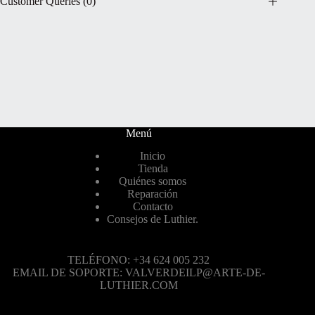
Customer Queries (0)
Menú
Inicio
Tienda
Quiénes somos
Reparación
Contacto
Consejos de Luthier.
TELÉFONO: +34 624 005 232
EMAIL DE SOPORTE: VALVERDEILP@ARTE-DE-
LUTHIER.COM